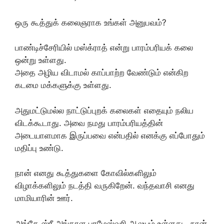
ஒரு கூத்துக் கலைஞராக உங்கள் அனுபவம்?
பாண்டிச்சேரியில் மஸ்க்ராத் என்று பாரம்பரியக் கலை
ஒன்று உள்ளது.
அதை அழிய விடாமல் காப்பாற்ற வேண்டும் என்கிற
கடமை மக்களுக்கு உள்ளது.
அதுமட்டுமல்ல நாட்டுப்புறக் கலைகள் எதையும் நலிய
விடக்கூடாது. அவை நமது பாரம்பரியத்தின்
அடையாளமாக இருப்பவை என்பதில் எனக்கு எப்போதும்
மதிப்பு உண்டு.
நான் எனது கூத்துகளை கோவில்களிலும்
விழாக்களிலும் நடத்தி வருகிறேன். வந்தவாசி எனது
மாமியாரின் ஊர்.
அங்கே ஸ்ரீ அங்காள பரமேஸ்வரி ஆலயம் உள்ளது . நான்