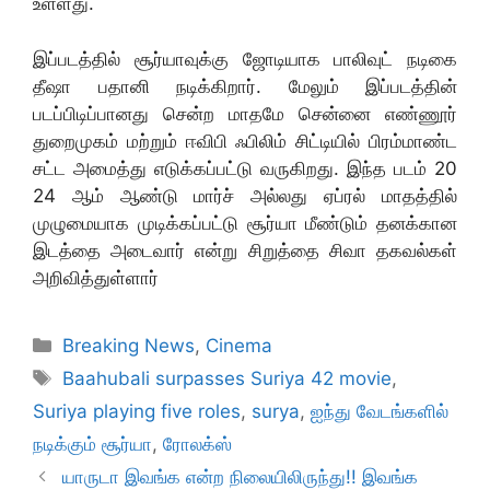
உள்ளது.
இப்படத்தில் சூர்யாவுக்கு ஜோடியாக பாலிவுட் நடிகை
தீஷா பதானி நடிக்கிறார். மேலும் இப்படத்தின்
படப்பிடிப்பானது சென்ற மாதமே சென்னை எண்ணூர்
துறைமுகம் மற்றும் ஈவிபி ஃபிலிம் சிட்டியில் பிரம்மாண்ட
சட்ட அமைத்து எடுக்கப்பட்டு வருகிறது. இந்த படம் 20
24 ஆம் ஆண்டு மார்ச் அல்லது ஏப்ரல் மாதத்தில்
முழுமையாக முடிக்கப்பட்டு சூர்யா மீண்டும் தனக்கான
இடத்தை அடைவார் என்று சிறுத்தை சிவா தகவல்கள்
அறிவித்துள்ளார்
Categories
Breaking News
,
Cinema
Tags
Baahubali surpasses Suriya 42 movie
,
Suriya playing five roles
,
surya
,
ஐந்து வேடங்களில்
நடிக்கும் சூர்யா
,
ரோலக்ஸ்
யாருடா இவங்க என்ற நிலையிலிருந்து!! இவங்க