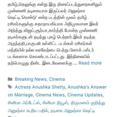
தமிழ்,தெலுங்கு என்று இரு திரைப்படத்துறைகளிலும்
முன்னணி நடிகையாக இருப்பவர் அனுஷ்கா
ஷெட்டி.’ரெண்டு’ என்ற படத்தின் மூலம் தமிழ்
ரசிகர்களுக்கு கதாநாயகியாக அறிமுகமான இவர்
அடுத்து விஜய்,சூர்யா,கார்த்தி போன்ற முன்னணி
நடிகர்களுடன் நடித்து புகழ் பெற்றார்.இவர் நடித்த
அருந்ததி,பாகுபலி உள்ளிட்ட படங்கள் ரசிகர்கள்
மத்தியில் நல்ல வரவேற்பை பெற்று பிளாக் பஸ்டர்
படங்களாக கொண்டாடப்பட்டது. இந்நிலையில்
தற்பொழுது நீண்ட இடைவேளைக்கு …
Read more
Categories
Breaking News
,
Cinema
Tags
Actress Anushka Shetty
,
Anushka's Answer
on Marriage
,
Cinema News
,
Cinema Updates
,
சினிமா அப்டேட்ஸ்
,
சினிமா நியூஸ்
,
திருமணம் குறித்து
அனுஷ்கா கூறிய பதில்
,
நடிகை அனுஷ்கா ஷெட்டி