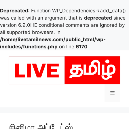
Deprecated
: Function WP_Dependencies->add_data()
was called with an argument that is
deprecated
since
version 6.9.0! IE conditional comments are ignored by
all supported browsers. in
/home/livetamilnews.com/public_html/wp-
includes/functions.php
on line
6170
Skip
to
content
Menu
சினிமா அப்டேட்ஸ்