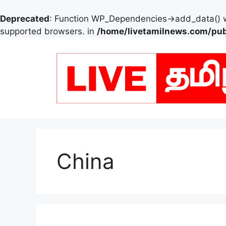
Deprecated
: Function WP_Dependencies->add_data() w
supported browsers. in
/home/livetamilnews.com/pub
Skip
to
content
China