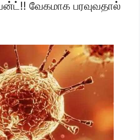
்ட்!! வேகமாக பரவுவதால்