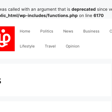
as called with an argument that is
deprecated
since ve
lic_html/wp-includes/functions.php
on line
6170
Home
Politics
News
Business
C
Lifestyle
Travel
Opinion
s