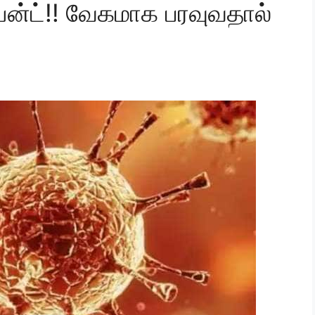
்ட்!! வேகமாக பரவுவதால்