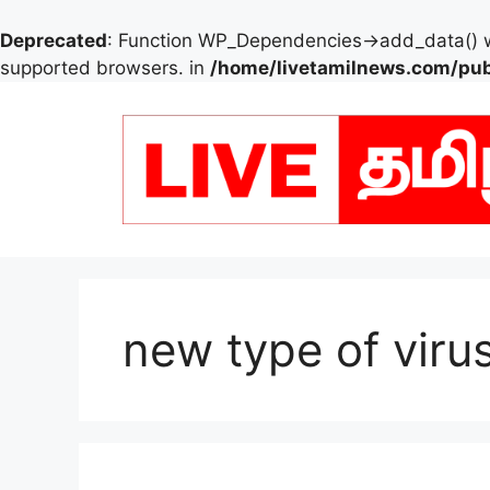
Deprecated
: Function WP_Dependencies->add_data() w
supported browsers. in
/home/livetamilnews.com/pub
Skip
to
content
new type of viru