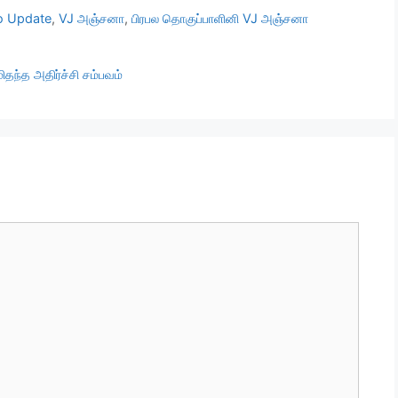
o Update
,
VJ அஞ்சனா
,
பிரபல தொகுப்பாளினி VJ அஞ்சனா
ிதந்த அதிர்ச்சி சம்பவம்