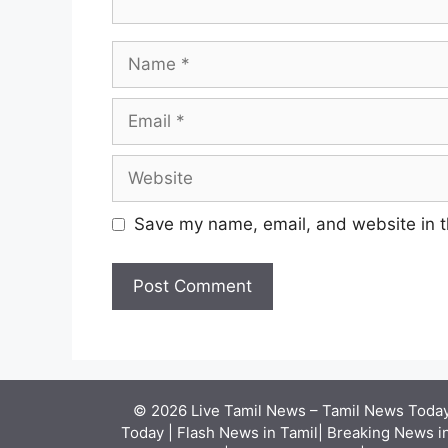
Name
Email
Website
Save my name, email, and website in t
© 2026 Live Tamil News – Tamil News Today 
Today | Flash News in Tamil| Breaking News in