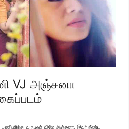
ினி VJ அஞ்சனா
கைப்படம்
பணிபுரிந்து வருபவர் விஜே அஞ்சனா. இவர் நீண்ட