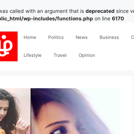
as called with an argument that is
deprecated
since ve
lic_html/wp-includes/functions.php
on line
6170
Home
Politics
News
Business
C
Lifestyle
Travel
Opinion