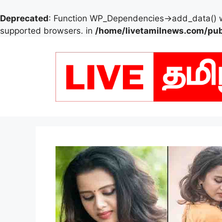
Deprecated
: Function WP_Dependencies->add_data() w
supported browsers. in
/home/livetamilnews.com/pub
Skip
to
content