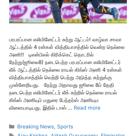
பரபரப்பான எலிமினேட்டர் சுற்று ஆட்டம்! வாழ்வா சாவா
ஆட்டத்தில் 4 ரன்கள் வித்தியாசத்தில் வென்ற நெல்லை
அணி!! டிஎன்பிஎல் கிரிக்கெட் தொடரில்
நேற்று(ஜூலை8) நடைபெற்ற பரபரப்பான எலிமினேட்டர்
லீக் ஆட்டத்தில் நெல்லை ராயல் கிங்ஸ் அணி 4 ரன்கள்
வித்தியாசத்தில் வெற்றி பெற்று அடுத்த சுற்றுக்கு
முன்னேறியது. நேற்று அதாவது ஜூலை 8ம் தேதி
நடைபெற்ற எலிமினேட்டர் லீக் சுற்றில் நெல்லை ராயல்
கிங்ஸ் அணியும் மதுரை பேந்தர்ஸ் அணியும
விளையாடியது. இதில் டாஸ் …
Read more
Categories
Breaking News
,
Sports
Tags
Ajay Krishna
,
Ajitesh Guruswamy
,
Eliminator