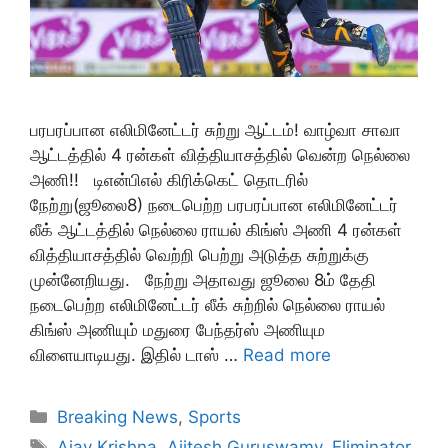
பரபரப்பான எலிமினேட்டர் சுற்று ஆட்டம்! வாழ்வா சாவா
ஆட்டத்தில் 4 ரன்கள் வித்தியாசத்தில் வென்ற நெல்லை
அணி!! டிஎன்பிஎல் கிரிக்கெட் தொடரில்
நேற்று(ஜூலை8) நடைபெற்ற பரபரப்பான எலிமினேட்டர்
லீக் ஆட்டத்தில் நெல்லை ராயல் கிங்ஸ் அணி 4 ரன்கள்
வித்தியாசத்தில் வெற்றி பெற்று அடுத்த சுற்றுக்கு
முன்னேறியது. நேற்று அதாவது ஜூலை 8ம் தேதி
நடைபெற்ற எலிமினேட்டர் லீக் சுற்றில் நெல்லை ராயல்
கிங்ஸ் அணியும் மதுரை பேந்தர்ஸ் அணியும
விளையாடியது. இதில் டாஸ் …
Read more
Categories
Breaking News
,
Sports
Tags
Ajay Krishna
,
Ajitesh Guruswamy
,
Eliminator