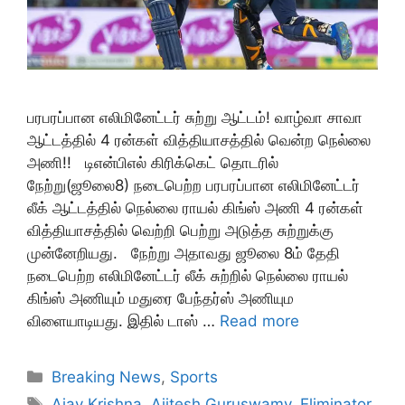
பரபரப்பான எலிமினேட்டர் சுற்று ஆட்டம்! வாழ்வா சாவா
ஆட்டத்தில் 4 ரன்கள் வித்தியாசத்தில் வென்ற நெல்லை
அணி!! டிஎன்பிஎல் கிரிக்கெட் தொடரில்
நேற்று(ஜூலை8) நடைபெற்ற பரபரப்பான எலிமினேட்டர்
லீக் ஆட்டத்தில் நெல்லை ராயல் கிங்ஸ் அணி 4 ரன்கள்
வித்தியாசத்தில் வெற்றி பெற்று அடுத்த சுற்றுக்கு
முன்னேறியது. நேற்று அதாவது ஜூலை 8ம் தேதி
நடைபெற்ற எலிமினேட்டர் லீக் சுற்றில் நெல்லை ராயல்
கிங்ஸ் அணியும் மதுரை பேந்தர்ஸ் அணியும
விளையாடியது. இதில் டாஸ் …
Read more
Categories
Breaking News
,
Sports
Tags
Ajay Krishna
,
Ajitesh Guruswamy
,
Eliminator