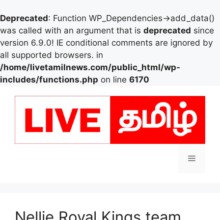
Deprecated
: Function WP_Dependencies->add_data()
was called with an argument that is
deprecated
since
version 6.9.0! IE conditional comments are ignored by
all supported browsers. in
/home/livetamilnews.com/public_html/wp-
includes/functions.php
on line
6170
Skip
to
content
Menu
Nellie Royal Kings team